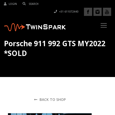
LOGIN
+31 611072440
Porsche 911 992 GTS MY2022
*SOLD
BACK TO SHOP